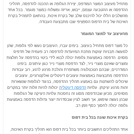
מתחיל מעיצוב המוצר המודפס, יצירת הגלופה או ההכנה להדפסה, תהליכי
ההדפסה או ההטבעה עצמם, ייבוש, אריזה ומשלוח כמוצר מוגמר. בכל אחד
מהשלבים הללו יכול להיכנס שלב של בקרת איכות, בהתאם לתמהיל בקרת
האיכות של בית הדפוס הספציפי שבו מתבצעת העבודה.
מהעיצוב עד למוצר המוגמר
כל מוצר דפוס מתחיל בעיצוב. בימים עברו, העיצובים נעשו לפי גלופות, שהן
למעשה תבניות יצוקות מתכת המיועדות להדפסה רב פעמית של תדפיס
מסוים. הדפסה באמצעות גלופות יכולה לבוא לידי ביטוי בהדפסה על חולצות
ומוצרים שאינם מוצרי נייר, לצד הדפסת מוצרי נייר כגון עיתונים. בימינו
המודרניים, שבהם הטכנולוגיה משתפרת והולכת מרגע לרגע, רוב עבודות
ההדפסה מתבצעות באמצעות עיצובים דיגיטליים ואלקטרוניים, עיצובים
שיכולים להשתנות גם באמצע תהליך ההדפסה, בניגוד לגלופות שנשארות
זהות מרגע יציקתן. עלויות
הדפסה דיגיטלית
יכולות להיות זולות יותר במקרים
מסוימים, מכיוון שבהדפסה מסוג זה נחסכות עלויות היציקה של הגלופות
שבהן נעשה שימוש, אך חשוב לציין שבסדרות ייצור גדולות הדפסה באמצעות
גלופה יכולה לחסוך כסף וזמן רב.
בקרת איכות שונה בכל בית דפוס
אחד התהליכים החשובים ביותר בכל בית דפוס הוא תהליך בקרת האיכות,